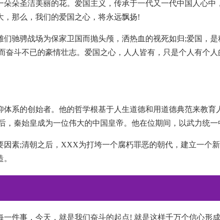
一朵朵圣洁美丽的花。爱国主义，传承于一代又一代中国人心中
大，那么，我们的爱国之心，将永远飘扬!
雄们驰骋战场为保家卫国而抛头颅，洒热血的视死如归;爱国，是
国而奋斗不已的豪情壮志。爱国之心，人人皆有，只是个人有个人
仰体系的创始者。他的哲学根基于人生道德和用道德典范来教育
之后，秦始皇成为一位伟大的中国皇帝。他在位期间，以武力统一
要因素;清朝之后，XXX为打垮一个腐朽罪恶的朝代，建立一个
造。
一件事，今天，就是我们奋斗的起点! 就是这样千万个信心形