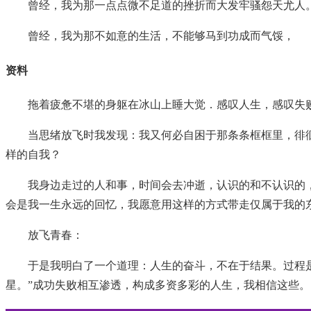
曾经，我为那一点点微不足道的挫折而大发牢骚怨天尤人
曾经，我为那不如意的生活，不能够马到功成而气馁，
资料
拖着疲惫不堪的身躯在冰山上睡大觉．感叹人生，感叹失
当思绪放飞时我发现：我又何必自困于那条条框框里，徘
样的自我？
我身边走过的人和事，时间会去冲逝，认识的和不认识的
会是我一生永远的回忆，我愿意用这样的方式带走仅属于我的
放飞青春：
于是我明白了一个道理：人生的奋斗，不在于结果。过程
星。”成功失败相互渗透，构成多资多彩的人生，我相信这些。