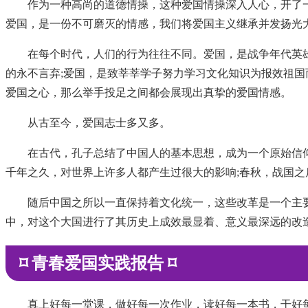
作为一种高尚的道德情操，这种爱国情操深入人心，开了
爱国，是一份不可磨灭的情感，我们将爱国主义继承并发扬光
在每个时代，人们的行为往往不同。爱国，是战争年代英
的永不言弃;爱国，是致莘莘学子努力学习文化知识为报效祖
爱国之心，那么举手投足之间都会展现出真挚的爱国情感。
从古至今，爱国志士多又多。
在古代，孔子总结了中国人的基本思想，成为一个原始信
千年之久，对世界上许多人都产生过很大的影响;春秋，战国
随后中国之所以一直保持着文化统一，这些改革是一个主
中，对这个大国进行了其历史上成效最显着、意义最深远的改
⌑ 青春爱国实践报告 ⌑
真上好每一堂课，做好每一次作业，读好每一本书，干好每