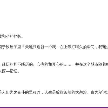
。
败和小的挫折。
徊于铁屋子里？天地只造就一个我．在上帝打呵欠的瞬间，我诞
，经历的和不经历的。心痛的和开心的……一并在这个城市随着
东西—记忆。
是人们为之奋斗的里程碑．人生是酸甜苦辣的大杂烩。泰戈尔说