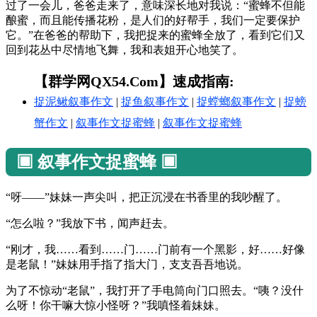
过了一会儿，爸爸走来了，意味深长地对我说：“蜜蜂不但能
酿蜜，而且能传播花粉，是人们的好帮手，我们一定要保护
它。”在爸爸的帮助下，我把捉来的蜜蜂全放了，看到它们又
回到花丛中尽情地飞舞，我和表姐开心地笑了。
【群学网QX54.Com】速成指南:
捉泥鳅叙事作文
|
捉鱼叙事作文
|
捉螳螂叙事作文
|
捉螃
蟹作文
|
叙事作文捉蜜蜂
|
叙事作文捉蜜蜂
▣ 叙事作文捉蜜蜂 ▣
“呀——”妹妹一声尖叫，把正沉浸在书香里的我吵醒了。
“怎么啦？”我放下书，闻声赶去。
“刚才，我……看到……门……门前有一个黑影，好……好像
是老鼠！”妹妹用手指了指大门，支支吾吾地说。
为了不惊动“老鼠”，我打开了手电筒向门口照去。“咦？没什
么呀！你干嘛大惊小怪呀？”我嗔怪着妹妹。