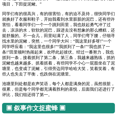
项目，下田捉泥鳅。”
同学们有的很高兴，有的很害怕，有的迫不及待，很快同学们
就换好了衣服和鞋子，开始我看到水里脏脏的泥巴，还有些许
害怕，看着同学们一个一个跳到田里，我也鼓起勇气冲了过
去，凉凉的水，软软的泥巴，踩进去没有想象的那么糟糕，还
挺舒服的。不一会儿，田里站满了人，同学们弯下腰，仔细寻
找水里的泥鳅，突然，一个同学大叫：“我这里好多呀!”一个
同学呼应着：“我这里也很多!”“我抓到了一条!”“我也抓了一
条!”田里顿时热闹起来，欢呼此起彼伏。经过一番努力，我也
抓到一条，接着抓到了第二条，第三条，我越来越熟练，抓的
泥鳅也越来越多。抓着抓着，有些同学不小心一屁股坐在了泥
塘里，也变成了泥鳅，引得旁边同学哈哈大笑，笑着笑着，有
些人也失去了平衡，也跌倒在泥塘里。
池塘里到处都是欢声笑语，每个人都是满身的泥，虽然很脏，
很累，但是每个同学都充满着胜利的喜悦，后面我们还进行了
评比，我们组还得了第一。
▣ 叙事作文捉蜜蜂 ▣