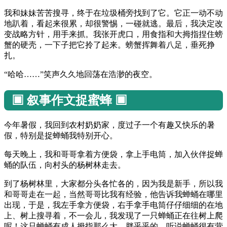
我和妹妹苦苦搜寻，终于在垃圾桶旁找到了它。它正一动不动
地趴着，看起来很累，却很警惕，一碰就逃。最后，我决定改
变战略方针，用手来抓。我张开虎口，用食指和大拇指捏住螃
蟹的硬壳，一下子把它拎了起来。螃蟹挥舞着八足，垂死挣
扎。
“哈哈……”笑声久久地回荡在浩渺的夜空。
▣ 叙事作文捉蜜蜂 ▣
今年暑假，我回到农村奶奶家，度过子一个有趣又快乐的暑
假，特别是捉蝉蛹我特别开心。
每天晚上，我和哥哥拿着方便袋，拿上手电筒，加入伙伴捉蝉
蛹的队伍，向村头的杨树林走去。
到了杨树林里，大家都分头各忙各的，因为我是新手，所以我
和哥哥走在一起，当然哥哥比我有经验，他告诉我蝉蛹在哪里
出现，于是，我左手拿方便袋，右手拿手电筒仔仔细细的在地
上、树上搜寻着，不一会儿，我发现了一只蝉蛹正在往树上爬
呢！这只蝉蛹有成人拇指那么大，胖乎乎的，听说蝉蛹很有营