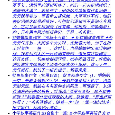
夏季节，泥塘里的泥鳅可多了，咱们一起去捉泥鳅吧！
池塘的水满了，雨也停了，田边的池塘里有许多泥鳅，
天天我等着你，等着你去捉泥鳅，大哥哥好不好，咱们
去捉泥鳅这歌是唱得好，可想捉到泥鳅可不是那么容易
的，它可是非常得脚滑（没有脚，却很滑，简称脚滑）
的，只有用鱼网才抓得住它。于是，爸爸和...
捉螳螂叙事作文（推荐十五篇）
✦ 捉螳螂叙事作文 ✦今
天天气炎热，太阳像个大火球，炙烤着大地。知了在树
上叫着热――热――。这时节，也是螳螂神出鬼没的时
候。我看到别人的一只螳螂有眼睛，但没有呼吸器官，
这真奇怪，一切生物都得呼吸，都有呼吸器官，螳螂的
呼吸器官在哪里呢？我决心探索这个奥秘。这天下午，
天气挺好。我找了一根长棍子，领着弟弟...
捉鱼叙事作文（实用18篇）
捉鱼叙事作文（1）明朗的
天空，悬着火球般的太阳，云彩好像觉得太热了，跑得
无影无踪。我躲在爷爷家的空调间里，可惬意了。从溪
边洗东西回来的爸爸，对我说:”溪里有鱼虾，想不想去
抓呀？”我看着外面红辣辣的太阳，犹豫着。“那鱼虾可
好看了！”爸爸诱惑道，随着一声“想—”我一溜烟地冲
出了家门。我跑到小溪边...
小学叙事英语作文(合集十一篇)
⧈ 小学叙事英语作文 ⧈