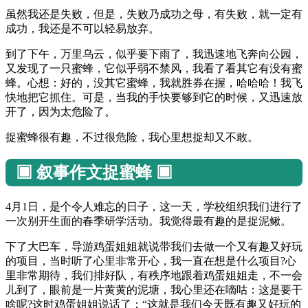
虽然我还是失败，但是，失败乃成功之母，有失败，就一定有
成功，我还是不可以轻易放弃。
到了下午，万里乌云，似乎要下雨了，我迅速地飞奔向公园，
又发现了一只蜜蜂，它似乎弱不禁风，我看了看其它有没有蜜
蜂。心想：好的，没其它蜜蜂，我就胜券在握，哈哈哈！我飞
快地把它抓住。可是，当我的手快要够到它的时候，又迅速放
开了，因为太危险了。
捉蜜蜂很有趣，不过很危险，我心里想捉却又不敢。
▣ 叙事作文捉蜜蜂 ▣
4月1日，是个令人难忘的日子，这一天，学校组织我们进行了
一次别开生面的春季研学活动。我觉得最有趣的是捉泥鳅。
下了大巴车，导游鸡蛋姐姐就说带我们去做一个又有趣又好玩
的项目，当时听了心里非常开心，我一直在想是什么项目?心
里非常期待，我们排好队，有秩序地跟着鸡蛋姐姐走，不一会
儿到了，眼前是一片黄黄的泥塘，我心里还在嘀咕：这是要干
啥呢?这时鸡蛋姐姐说话了：“这就是我们今天既有趣又好玩的