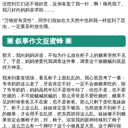
没想到它们还不领好意，反倒各蛰了我一针，啊！痛死我了。
我只好向妈妈哀求助……。
“万物皆有灵性”，同学们假如在大天然中也和我一样捉到了昆
虫，一定要及时放生哦。
▣ 叙事作文捉蜜蜂 ▣
那天，我向妈妈诉道，不知为什么放在柜子上的糖果突然不见
了。于是，妈妈便委托我调查这件事，调查这个偷糖贼到底是
何方神圣。
我来到案发现场，看见柜子上面乱乱的。我心里思考了一番：
爷爷奶奶这么老了，牙齿肯定不好，一定不会偷糖果吃的，除
了爷爷奶奶，妈妈虽然年纪不是很年轻了，但也不老，也不爱
吃塘的，不可能贼喊抓贼的，那么哥哥是不爱吃糖的，糖果不
见的时候爸爸又不在家，也不是爸爸。那么只剩下贪吃鬼妹妹
了。柜子上这么乱，妹妹肯定是不够高，当然就拿不到柜子上
的糖果，才会用手去乱抓，把东西抓得这么乱。妹妹够不到糖
果肯定会搬椅子的，对，椅子。浴室我的眼神转移到了椅子
上，这么怎么有一个脚印？这个小偷真是大意。这个脚印很