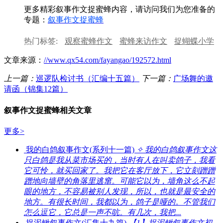
更多精彩叙事作文捉蜜蜂内容，请访问我们为您准备的
专题：
叙事作文捉蜜蜂
热门标签:
观察蜜蜂作文
蜜蜂来访作文
捉蝴蝶小学
作文
勤劳的蜜蜂作文
捉蝴蝶趣事作文
春天捉蝌蚪
文章来源：
//www.qx54.com/fayangao/192572.html
作文
上一篇：
巡逻队检讨书（汇编十五篇）
下一篇：
广场舞的邀
请函（锦集12篇）
叙事作文捉蜜蜂相关文章
更多>
我的白鸽叙事作文(系列十一篇)
✧ 我的白鸽叙事作文这
只白鸽是我从菜市场买的，当时有人在叫卖鸽子，我看
它可怜，就买回家了。我把它在客厅放下，它立刻蹭蹭
蹭地向墙壁的角落里逃窜。可能它以为，墙角这么不起
眼的地方，不容易被别人发现，所以，也就是最安全的
地方。有很长时间，我都以为，鸽子是哑的。不管我们
怎么逗它，它总是一声不吭。有几次，我把...
捉泥鳅叙事作文(汇集十九篇)
【1】捉泥鳅叙事作文初