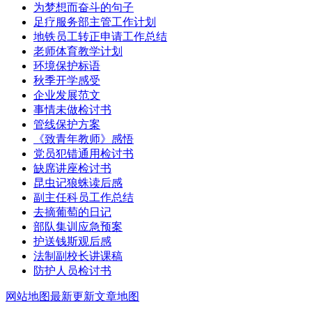
为梦想而奋斗的句子
足疗服务部主管工作计划
地铁员工转正申请工作总结
老师体育教学计划
环境保护标语
秋季开学感受
企业发展范文
事情未做检讨书
管线保护方案
《致青年教师》感悟
党员犯错通用检讨书
缺席讲座检讨书
昆虫记狼蛛读后感
副主任科员工作总结
去摘葡萄的日记
部队集训应急预案
护送钱斯观后感
法制副校长讲课稿
防护人员检讨书
网站地图
最新更新
文章地图