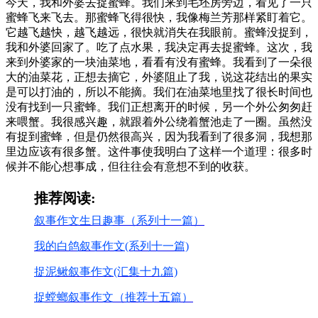
今天，我和外婆去捉蜜蜂。我们来到毛坯房旁边，看见了一只
蜜蜂飞来飞去。那蜜蜂飞得很快，我像梅兰芳那样紧盯着它。
它越飞越快，越飞越远，很快就消失在我眼前。蜜蜂没捉到，
我和外婆回家了。吃了点水果，我决定再去捉蜜蜂。这次，我
来到外婆家的一块油菜地，看看有没有蜜蜂。我看到了一朵很
大的油菜花，正想去摘它，外婆阻止了我，说这花结出的果实
是可以打油的，所以不能摘。我们在油菜地里找了很长时间也
没有找到一只蜜蜂。我们正想离开的时候，另一个外公匆匆赶
来喂蟹。我很感兴趣，就跟着外公绕着蟹池走了一圈。虽然没
有捉到蜜蜂，但是仍然很高兴，因为我看到了很多洞，我想那
里边应该有很多蟹。这件事使我明白了这样一个道理：很多时
候并不能心想事成，但往往会有意想不到的收获。
推荐阅读:
叙事作文生日趣事（系列十一篇）
我的白鸽叙事作文(系列十一篇)
捉泥鳅叙事作文(汇集十九篇)
捉螳螂叙事作文（推荐十五篇）