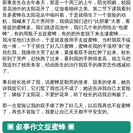
那事发生在去年春天，那是一个周三的上午，阳光明媚，校园
里花池中的太阳花开了，绽放着细碎之美。第二节下课我看到
良多蜜蜂在太阳花丛中嗡叫着，于是就萌生了一个冒险的动
机，我喊来了几个男同学，我倡议我们进行“比胆量”大赛，看
谁捉的蜜蜂多。我们跳进花池中，我们几个有的用纸去“包蜜
蜂”，有的用瓶子去捉蜜蜂，有的把外套脱下来去逮蜜蜂……
我冷笑他们太胆小，于是就直接用手去捉蜜蜂。当时我双手猛
地一捧，一下子抓住了好几只蜜蜂，蜜蜂在我的手顶用“刺”使
劲扎我，我痛得大哭了起来，紧接着双手就红肿了起来。校长
听到了哭声，赶快跑了过来，看到我的手肿得老高，就立马把
我送到了校医务室，经由医生的治疗我双手的痛苦悲伤感减轻
了。
事后校长批评了我，说蜜蜂是勤劳的使者、甜美的使者，她告
诉我捉它们，它们蜇了我也活不成了；她还告诉我自己太冒险
了，辚轹了太阳花，不爱护花草，听了校长的话我后悔极了。
那一次冒险让我的双手痛了肿了好几天，以后我再也不捉蜜蜂
了，再也不冒险了，我要让自己天天都平平安安的。
▣ 叙事作文捉蜜蜂 ▣