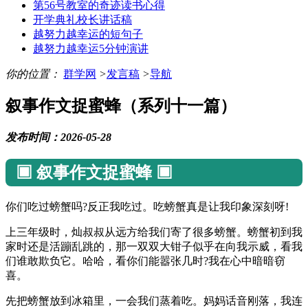
第56号教室的奇迹读书心得
开学典礼校长讲话稿
越努力越幸运的短句子
越努力越幸运5分钟演讲
你的位置：
群学网
>
发言稿
>
导航
叙事作文捉蜜蜂（系列十一篇）
发布时间：2026-05-28
▣ 叙事作文捉蜜蜂 ▣
你们吃过螃蟹吗?反正我吃过。吃螃蟹真是让我印象深刻呀!
上三年级时，灿叔叔从远方给我们寄了很多螃蟹。螃蟹初到我
家时还是活蹦乱跳的，那一双双大钳子似乎在向我示威，看我
们谁敢欺负它。哈哈，看你们能嚣张几时?我在心中暗暗窃
喜。
先把螃蟹放到冰箱里，一会我们蒸着吃。妈妈话音刚落，我连