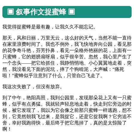
▣ 叙事作文捉蜜蜂 ▣
我觉得捉蜜蜂是最有趣，让我久久不能忘记。
那天，风和日丽，万里无云，这么好的天气，当然不能一直待
在家里浪费时间了。我也不例外，我飞快地奔向公园，看见那
的花争奇斗艳，芬芳扑鼻，看见一朵格外艳丽的花，上面有一
只蜜蜂，它的翅膀扇呀扇，似乎很辛苦。忽然，我心里产生了
一个念头——把它给抓住，我静悄悄地、小心翼翼地走着，突
然，我没看见下面的泥坑，摔了个狗啃泥，大声喊：“痛死
啦！”蜜蜂似乎注意到了什么，只管自己飞走了。
我这次失败了，但没有放弃。
到了中午，艳阳高照，我到公园里，发现那朵花上又有一只蜜
蜂，似乎有点勇猛。我就轻声轻息地走着，快走到它旁边的时
候，被它发现了，我以为它会像之前那只蜜蜂一样逃跑，想不
到，它竟然朝我飞过来，是我捉它，还是它捉我啊？它穷追不
舍，幸好我跑得快，最后终于把它甩掉了，真的是太惊险了
啊！