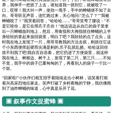
养，我伸手一把抓了上去，谁知道我一抓到它，就被咬了一
口，哎呀！我大叫一声，使劲一甩手，手中的蝉蛹便不知了去
向。哥哥听见声音，连忙跑过来，关心地问:"怎么了？""我被
蝉蛹咬了！"我哭着回答，"哈哈哈……"哥哥笑弯了腰说："不
是它咬你，是它在用爪子爪你！"他边说边从自己的袋子里拿
出一只蝉蛹放到地上，然后，用食指和大拇指抓住蝉蛹的上半
身轻轻的拿起来放回袋里，明白了吧？我轻轻的点了点头，这
时我在地上发现了一只，用哥哥教我的方法去抓，刚抓住它这
个小东西便挥起硬而尖满是剌的.爪子乱抓乱挠。哈哈这回你
抓不到我了吧!我自言自语着，把它扔进了方便袋里，就这样
我在地上、树根边、树干上，发现了第二只，第三只……不知
不觉，我手中的袋子已重甸甸的了，再看别人的袋子一个比一
个鼓。
“回家啦!”小伙伴们相互招乎着陆续走出小树林，说笑着打闹
着兴高采烈地往家走。笑声打破了乡村夜晚的宁静，我仿佛闻
到了油炸蝉蛹的味道，心中真是乐开了花。
▣ 叙事作文捉蜜蜂 ▣