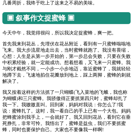
几番周折，我终于吃上了这来之不易的美味。
▣ 叙事作文捉蜜蜂 ▣
今天中午，我觉得很闷，所以我决定捉蜜蜂，爽一把。
首先我来到花丛，先埋伏在花丛附近，看到有一只蜜蜂嗡嗡地
飞来。我大步流星地走出去，当时蜜蜂就跑了。我没有畏缩，
心想：人生是从第一步开始的，第一步总会失败，只要在失败
中积累经验，就一定能成功。想着想着，又飞来一只蜜蜂。我
与刚才截然不同，一小步一小步地迈，靠近蜜蜂了，我就轻轻
地蹲下去，飞速地掐住花瓣放到地上，踩上两脚，蜜蜂的刺就
解决了。
我又按着这样的方法抓了一只蝴蝶(飞入菜地的飞蛾，我也称
为蝴蝶)和三只蜜蜂。我骄傲得正要抓第四只时，蜜蜂却扎了
我一下。我嗷嗷直叫。回到家，妈妈对我说：你怎么了?我
说：蜜蜂扎了。这时，我一看自己的手上已有一个大包。妈妈
把蜂蜜涂到我手上，一会就好了。我又回到花丛，看到它在垂
死挣扎，非常可怜。我悟出了，蜜蜂是益虫，我们不要抓蜜
蜂，同时也要保护自己。大家也不要像我一样啊!