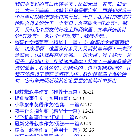
我们平常过的节日比较平常，比如元旦、春节、妇女
节、六一节等等，这些节日都是固定的，而我想创造一
个每年可以随便哪天过的节日。于是，我和好朋友沈芯
怡联合起来设计了一个节日，名字取为“狂欢节”。那
天，我们几个朋友约好晚上到我家里，共享我俩设计
的“狂欢节”。为这个“狂欢节”，我特地制...
叙事作文摘葡萄（精华十一篇）
▷ 叙事作文摘葡萄姐
姐，快来看啊，这里有好多又大又紫的葡萄啊！一来到
葡萄园，妹妹就兴奋地大喊。一进大棚，呀！好大一片
园子，枝繁叶茂，绿油油的藤架上挂满了一串串晶莹剔
透的葡萄，有紫色的，有绿色的，也有紫绿相间的，让
我不禁想起了葡萄美酒夜光杯，欲饮琵琶马上催的诗
句。它们争先恐后地从密密层层的葡萄叶中探出...
捉螳螂叙事作文（推荐十五篇）
08-21
捉鱼叙事作文（实用18篇）
03-13
小学叙事英语作文(合集十一篇)
02-17
叙事作文摘葡萄（精华十一篇）
12-21
坐飞机叙事作文(汇编十一篇)
07-05
最新父母叙事作文(优选十一篇)
01-21
暖高一叙事作文（通用十一篇）
05-26