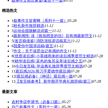
叙事作文那次家宴(集合十一篇)
01-31
精选热文
1
叙事作文捉蜜蜂（系列十一篇）
05-28
2
校长新年致辞精选
11-12
3
运动会国旗解说词篇一
11-12
4
最新感悟: 读《致加西亚的信》后有感最新范文
11-12
5
[发言稿借鉴] 消防演练讲话稿其六
11-12
6
我爱你中国演说稿(篇五)
11-12
7
作文：关于读昆虫记有感的作文
11-12
8
[优质读后感] 小英雄雨来的读后感季度范文精选
07-28
9
[精华读后感] 蓝色的兔耳朵草读后感之五
07-28
10
今日发言稿: 毕业典礼致辞季度范文精选
07-28
11
观后感2026:剪刀手爱德华观后感
07-28
12
[观后感必备] 《神话》观后感一篇
07-28
13
【发言稿参考】 新学期开学典礼致辞稿(篇三)
07-28
最新文章
农村争议申请书（必备13篇）
05-27
自己叙事作文（系列十一篇）
05-28