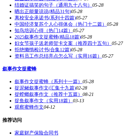
结婚证搞笑的句子（通用九十八句）
05-28
晒出正能量说说(精品31句)
05-28
离校安全承诺书(系列十四篇)
05-27
中国经济复苏个人心得体会（热门十二篇）
05-28
知鸟培训心得（热门14篇）
05-27
2025叙事作文捉蜜蜂(精品18篇)
05-28
妇女节孩子送老师贺卡文案（推荐四十五句）
05-27
拒绝懒惰检讨书(合集12篇)
05-28
资料员工作总结亮点怎么写（实用16篇）
05-27
叙事作文捉蜜蜂
叙事作文捉蜜蜂（系列十一篇）
05-28
捉泥鳅叙事作文(汇集十九篇)
02-28
捉螳螂叙事作文（推荐十五篇）
08-21
捉鱼叙事作文（实用18篇）
03-13
观察蜜蜂作文
04-12
推荐访问
家庭财产保险合同书