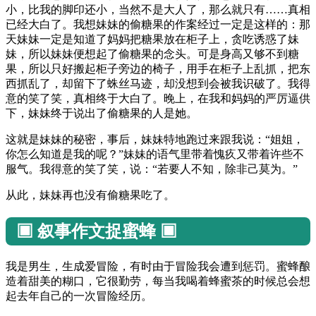
小，比我的脚印还小，当然不是大人了，那么就只有……真相
已经大白了。我想妹妹的偷糖果的作案经过一定是这样的：那
天妹妹一定是知道了妈妈把糖果放在柜子上，贪吃诱惑了妹
妹，所以妹妹便想起了偷糖果的念头。可是身高又够不到糖
果，所以只好搬起柜子旁边的椅子，用手在柜子上乱抓，把东
西抓乱了，却留下了蛛丝马迹，却没想到会被我识破了。我得
意的笑了笑，真相终于大白了。晚上，在我和妈妈的严厉逼供
下，妹妹终于说出了偷糖果的人是她。
这就是妹妹的秘密，事后，妹妹特地跑过来跟我说：“姐姐，
你怎么知道是我的呢？”妹妹的语气里带着愧疚又带着许些不
服气。我得意的笑了笑，说：“若要人不知，除非己莫为。”
从此，妹妹再也没有偷糖果吃了。
▣ 叙事作文捉蜜蜂 ▣
我是男生，生成爱冒险，有时由于冒险我会遭到惩罚。蜜蜂酿
造着甜美的糊口，它很勤劳，每当我喝着蜂蜜茶的时候总会想
起去年自己的一次冒险经历。