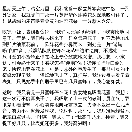
星期天上午，晴空万里，我和爸爸一起去外婆家吃中饭。一到
外婆家，我就被门前那一片黄澄澄的油菜花深深地吸引住了，
只见碧绿的麦苗映着金黄的油菜花朵，十分惹人喜爱。
吃完中饭，表姐提议说：“我们去比赛捉蜜蜂吧！”我爽快地同
意了。于是，我们每人找来了一只空雪碧瓶子，迫不及待地来
到那片油菜花前，一阵阵花香扑鼻而来，到处是一片“嗡嗡
嗡”的声音，成群结队的蜜蜂在花丛中边歌边舞。不远处，一
只可爱的小蜜蜂正停在花上专心致志地采蜜。我心想：小家
伙，机会终于来了！看我怎样“俘虏”你！我连忙把瓶口倒过
来，快速地套在花上，可是，意外的事发生了，那只机灵的小
蜜蜂发现了我，一溜烟地飞走了，真扫兴。我转过身去看了看
表姐，只见她手中的瓶子里已有几只蜜蜂了，我心急如焚。
这时，我又看见一只蜜蜂停在花上贪婪地吮吸着花蜜，我想：
这一次可不能再失手了。我吸取了上一次的教训，屏住气，双
眼紧盯着蜜蜂，小心翼翼地向花前挨去，力争不发出一点儿声
音，努力不让蜜蜂发现我。说时迟，那时快，我对准蜜蜂猛地
把瓶口罩过去。“哇噻！我成功了！”我高呼起来。接着，我又
捉了好几只，比表姐还要多，我好高兴啊！