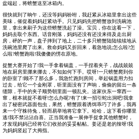
盆端起，将螃蟹送至冰箱内。
很快就到了晌午，还没等妈妈吩咐，我赶紧从冰箱里拿出这些
美味，催促着妈妈赶紧动手。只见妈妈先把螃蟹放到洗碗池
里，拿出来刷子为这些螃蟹洗起了澡。宝贝，你在这看一下，
妈妈去取个东西。话音刚落，妈妈还没有还没来得及走出厨
房，砰的一声，盘子摔到了地上，二十多只螃蟹陆陆续续地从
洗碗池里爬了出来。救命妈妈又折回来，着急地说;怎么啦?怎
么啦?螃蟹跑啦!我傻傻的愣在原地。
捉蟹大赛开始了!我一手拿着锅盖，一手捏着夹子，战战兢兢
地在厨房里挪来挪去，不知如何下手。哎呀!一只螃蟹爬到你
的卧室了!顾不了那么多，我急忙跑到房间，举起锅盖用力扣
过去，给它一个金刚罩，听里面没有了声响，偷偷的留出一条
缝隙，手中的夹子顺势朝里面一顿乱夹。这家伙东一窜西一
窜，根本就捉不着呀!怎么办呢?有了!来一招引蛇出洞吧!我拿
出了秘密武器面包虫，果然，螃蟹跟着诱饵乖巧了许多，我再
来一个守株待兔，轻而易举地将它拿下。哈哈，这下看你哪里
逃!我不禁沾沾自喜。正当我准备一展伸手捉拿其他螃蟹时，
才发现妈妈已经将它们收拾的妥妥帖帖。姜还是老的辣呀!我
为妈妈竖起了大拇指。