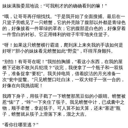
妹妹满脸委屈地说：“可我刚才的的确确看到的嘛！”
“哦，让哥哥再仔细找找。”于是我开始了全面搜捕。最后在一
只篮子旁瞧见了一只螃蟹，它的外壳除了腹部以外都是青绿色
的，好像披着一件翠绿的罩衣；它的腹部是白色的，好像穿着
一件雪白的衬衫。它正用锋利的钳子牢牢地夹住篮子。
“呀！如果这只螃蟹横行霸道，爬到床上来夹我的手该如何是
好呀?”胆小的妹妹看见螃蟹如此“野蛮”，吓得浑身颤抖。
“别怕！有哥哥在呢！”我拍拍胸脯，“看这小东西，在我的屋
檐下还敢不敢兴兵犯境？”说完，我便拿了一个瓶子和一双筷
子，准备捉拿“要犯”。我关掉电筒，借着皎洁的月光准备一
次“瓮中捉鳖。”只见螃蟹口吐白沫，一双大钳子一张一合的，
好像在向我挑战呢！
我蹲下身子，用筷子戳了一下螃蟹那黑豆似的小眼睛。螃蟹被
惹“恼”了，“咔”一下夹住了筷子。我见螃蟹中计，已成囊中之
物，顺手牵蟹，拿起筷子。可人算不如天算，还未“塞进”瓶
子，螃蟹就从筷子上滑落下来，溜之大吉。
“看你往哪里逃？”