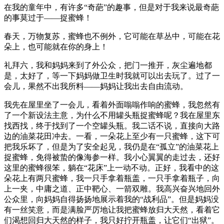
在我的童年中，有许多“奇葩”的趣事，但是对于我来说最奇葩
的事莫过于——捉蜜蜂！
春天，万物复苏，蜜蜂也不例外，它可能在草丛中，可能在花
朵上，也可能就在你的身上！
礼拜六，我和妈妈来到了外公众，把门一推开，灰尘遍地都
是，太好了，等一下妈妈做卫生时我就可以出去玩了。过了一
会儿，果然不出我所料——妈妈让我出去自由流动。
我先在屋里坐了一会儿，看着外面嗡嗡作响的蜜蜂，我忽然有
了一个新设法主意，为什么不用罐头瓶捉蜜蜂呢？我在屋里东
找西找，终于找到了一个空罐头瓶。我二话不说，直接向大路
边的油菜花田冲去。一看，一朵花上至少有一只蜜蜂，这下可
把我乐坏了，但是为了安全起见，我仍是在“孤立”的油菜花上
捉蜜蜂，免得被蛰的像海参一样。我小心翼翼的走过去，还好
这里的蜜蜂很笨，躺在“花床”上一动不动。正好，我看中的这
朵花上有两只蜜蜂，我一只手拿着瓶盖，一只手拿着瓶子，向
上一夹，中庸之道、正中靶心、一箭双雕。我高兴奋兴地回外
公众里，向妈妈自得扬扬地展示着我的“战利品”。但是妈妈没
有一丝笑意，而是满脸严厉地让我把蜜蜂放归大天然，看着它
们渴想回归大天然的样子，我只好拧开瓶盖，让它们“出狱”。