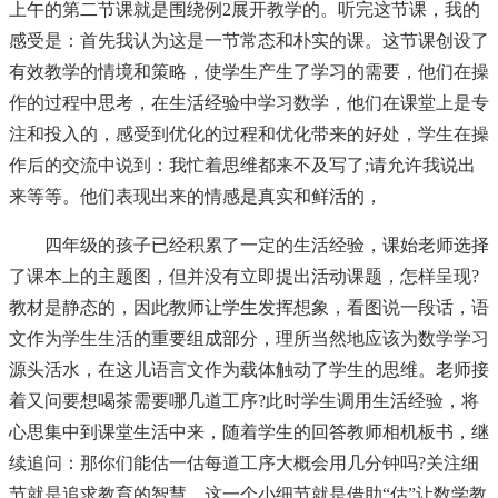
上午的第二节课就是围绕例2展开教学的。听完这节课，我的
感受是：首先我认为这是一节常态和朴实的课。这节课创设了
有效教学的情境和策略，使学生产生了学习的需要，他们在操
作的过程中思考，在生活经验中学习数学，他们在课堂上是专
注和投入的，感受到优化的过程和优化带来的好处，学生在操
作后的交流中说到：我忙着思维都来不及写了;请允许我说出
来等等。他们表现出来的情感是真实和鲜活的，
四年级的孩子已经积累了一定的生活经验，课始老师选择
了课本上的主题图，但并没有立即提出活动课题，怎样呈现?
教材是静态的，因此教师让学生发挥想象，看图说一段话，语
文作为学生生活的重要组成部分，理所当然地应该为数学学习
源头活水，在这儿语言文作为载体触动了学生的思维。老师接
着又问要想喝茶需要哪几道工序?此时学生调用生活经验，将
心思集中到课堂生活中来，随着学生的回答教师相机板书，继
续追问：那你们能估一估每道工序大概会用几分钟吗?关注细
节就是追求教育的智慧，这一个小细节就是借助“估”让数学教