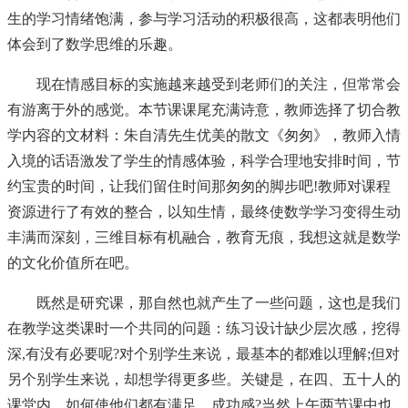
生的学习情绪饱满，参与学习活动的积极很高，这都表明他们
体会到了数学思维的乐趣。
现在情感目标的实施越来越受到老师们的关注，但常常会
有游离于外的感觉。本节课课尾充满诗意，教师选择了切合教
学内容的文材料：朱自清先生优美的散文《匆匆》，教师入情
入境的话语激发了学生的情感体验，科学合理地安排时间，节
约宝贵的时间，让我们留住时间那匆匆的脚步吧!教师对课程
资源进行了有效的整合，以知生情，最终使数学学习变得生动
丰满而深刻，三维目标有机融合，教育无痕，我想这就是数学
的文化价值所在吧。
既然是研究课，那自然也就产生了一些问题，这也是我们
在教学这类课时一个共同的问题：练习设计缺少层次感，挖得
深,有没有必要呢?对个别学生来说，最基本的都难以理解;但对
另个别学生来说，却想学得更多些。关键是，在四、五十人的
课堂内，如何使他们都有满足、成功感?当然上午两节课中也