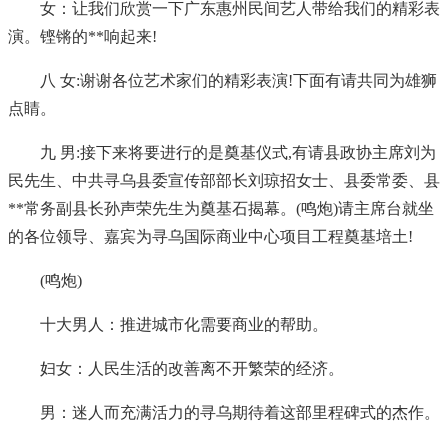
女：让我们欣赏一下广东惠州民间艺人带给我们的精彩表
演。铿锵的**响起来!
八 女:谢谢各位艺术家们的精彩表演!下面有请共同为雄狮
点睛。
九 男:接下来将要进行的是奠基仪式,有请县政协主席刘为
民先生、中共寻乌县委宣传部部长刘琼招女士、县委常委、县
**常务副县长孙声荣先生为奠基石揭幕。(鸣炮)请主席台就坐
的各位领导、嘉宾为寻乌国际商业中心项目工程奠基培土!
(鸣炮)
十大男人：推进城市化需要商业的帮助。
妇女：人民生活的改善离不开繁荣的经济。
男：迷人而充满活力的寻乌期待着这部里程碑式的杰作。