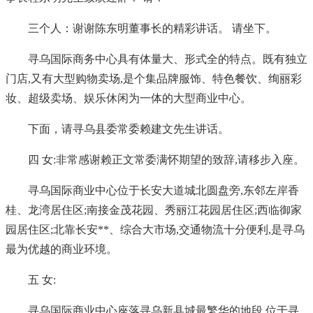
三个人：谢谢陈东明董事长的精彩讲话。 请坐下。
寻乌国际商务中心具有体量大、形式全的特点。既有独立
门店,又有大型购物卖场,是个集品牌服饰、特色餐饮、绚丽彩
妆、超级卖场、娱乐休闲为一体的大型商业中心。
下面，请寻乌县委常委赖建文先生讲话。
四 女:非常感谢赖正文常委满怀期望的致辞,请移步入座。
寻乌国际商业中心位于长安大道城北圆盘旁,东邻左岸香
桂、龙湾居住区;南接金茂花园、秀丽江花园居住区;西临御家
园居住区;北靠长安**、综合大市场,交通物流十分便利,是寻乌
最为优越的商业环境。
五 女:
寻乌国际商业中心座落寻乌新县城最繁华的地段,位于寻