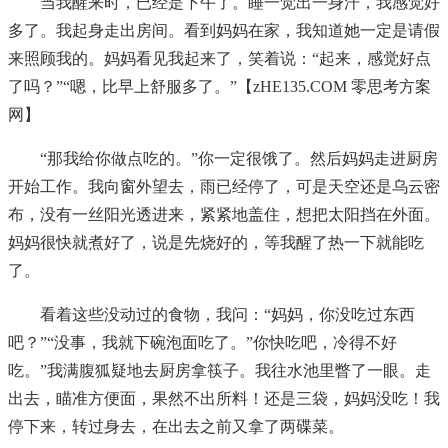
当我醒来时，已经是下午了。睡一觉出一身汗，我感觉好
多了。我起身走出房间。看到妈妈在家，我知道她一定是请假
来照顾我的。妈妈看见我起来了，笑着说：“起来，感觉好点
了吗？”“嗯，比早上舒服多了。”【zHE135.COM 零思考方案
网】
“那我给你做点吃的。”你一定很饿了。然后妈妈走进厨房
开始工作。我向窗外望去，雨已经停了，可是天空还是乌云密
布，没有一丝阳光透进来，紧紧地盖住，想把太阳挡在外面。
妈妈很快就煮好了，说是先烧好的，等我醒了热一下就能吃
了。
看着这些没动过的食物，我问：“妈妈，你没吃过东西
吧？”“没事，我就下碗泡面吃了。”你快吃吧，冷得不好
吃。”我满腹狐疑地去厨房拿筷子。我往水池里瞥了一眼。走
出去，瞄准方便面，果然不出所料！还是三袋，妈妈没吃！我
停下来，转过身去，在出去之前又拿了两碟菜。