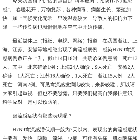
今天我国旗下讲话的题目是“科学应对，预防H7N9禽流
感”。 春暖花开，万物复苏，各种病毒、病菌生长、繁殖加
快，加上气候变化无常，早晚温差较大，导致人的抵抗力下
降，一些传染病也就悄悄地在空气中开始传播。
最近媒体上（报纸、电视、网络）报道，在我国浙江、上
海、江苏、安徽等地相继出现了禽流感病例，感染H7N9禽流
感病例数正在上升。截止14日18时，共确诊60例患者，死亡13
人。其中，北京确诊1例；上海24人确诊，9人死亡；安徽2人
确诊，1人死亡；江苏16人确诊，1人死亡；浙江15人例，2人
死亡；河南2例。可见禽流感发病比较快，来势较猛，所以请
大家引起重视，但也不要恐慌。只要我们提高自我保护意识，
科学应对，是可以预防的。
禽流感症状有那些表现呢？
H7N9禽流感潜伏期一般为7天以内。表现出的禽流感症状
主要有：发热，咳嗽，流涕、少痰，可伴有头痛、肌肉酸痛和