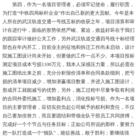
第四，作为一名项目管理者，必须牢记使命，履行职责，
为打造“中铁四局标杆企业”作出自己新的更大贡献。今年是本
人所在的武汉轨道交通一号线五标的收获之年，项目清算和审
计在进行中，面临的形势依然严峻、紧迫，效益好坏在于我们
的跟踪审计做好公关工作，另外武汉轨道交通四号线十标经理
部也在年内开工，目前业主的征地和拆迁工作尚未启动，设计
院施工图设计尚未开始，但要做的工作一点不少。本项目投标
测定项目成本亏损1100万元，我本人深感压力重，所以必需在
施工图纸出来之前，充分分析报价清单和合同条款细则，把亏
损的清单项目减少，增加潜赢项目数量，并进入施工图设计，
形成开工就能减亏的优势，另外，施工过程中尽量争取有利润
的合同外委托施工，增加盈利点，消化投标亏损。作为一名项
目的主要管理者，应切实担负起公司赋予的权利和责任，不仅
自己要加倍努力，而且要团结和带领全队干部员工共同拼搏，
完成好一个个节点与任务目标；正如公司所说的那样，要努力
把一队打造成一个“狼队”，能征善战，敢于胜利；要继续强