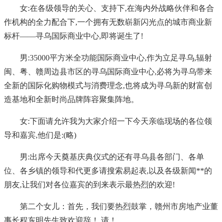
女:在各级领导的关心、支持下,在海内外战略伙伴和各合
作机构的全力配合下,一个拥有无数崭新闪光点的城市商业新
标杆——寻乌国际商业中心,即将诞生了!
男:35000平方米全功能国际商业中心,作为立足寻乌,辐射
闽、粤、赣周边县市区的寻乌国际商业中心,必将为寻乌带来
全新的国际化购物模式与消费理念,也将成为寻乌新的财富创
造基地和全新时尚品牌阵容聚集阵地。
女:下面请允许我为大家介绍一下今天亲临现场的各位领
导和嘉宾,他们是:(略)
男:出席今天奠基庆典仪式的还有寻乌县各部门、各单
位、各乡镇的领导和代更多请搜索易起表,以及各级新闻**的
朋友,让我们对各位嘉宾的到来表示最热烈的欢迎!
第二个女儿：首先，我们要热烈鼓掌，赣州市房地产业董
事长程东明先生致欢迎辞！ 请！