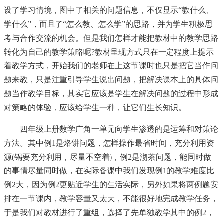
设了学习情境，图中了相关的问题信息，不仅显示“教什么、
学什么”，而且了“怎么教、怎么学”的思路，并为学生积极思
考与合作交流的机会。但是我们怎样才能把教材中的教学思路
转化为自己的教学策略呢?教材呈现方式只在一定程度上提示
着教学方式，开始我们的老师在上这节课时也只是把它当作问
题来教，只是注重引导学生说出问题，把解决课本上的具体问
题当作教学目标，其实它应该是学生在解决问题的过程中形成
对策略的体验，应该给学生一种，让它们生长知识。
四年级上册数学广角一单元向学生渗透的是运筹和对策论
方法。其中例1是烙饼问题，怎样操作最省时间，充分利用资
源(锅要充分利用，尽量不空着)，例2是沏茶问题，能同时做
的事情尽量同时做，在实际备课中我们发现例1的教学难度比
例2大，因为例2更贴近学生的生活实际，另外如果将两例题安
排在一节课内，教学容量又太大，不能很好地完成教学任务，
于是我们对教材进行了重组，选择了先单独教学其中的例2，