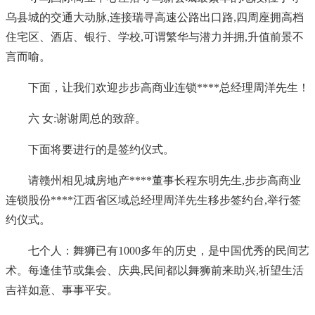
乌县城的交通大动脉,连接瑞寻高速公路出口路,四周座拥高档
住宅区、酒店、银行、学校,可谓繁华与潜力并拥,升值前景不
言而喻。
下面，让我们欢迎步步高商业连锁****总经理周洋先生！
六 女:谢谢周总的致辞。
下面将要进行的是签约仪式。
请赣州相见城房地产****董事长程东明先生,步步高商业
连锁股份****江西省区域总经理周洋先生移步签约台,举行签
约仪式。
七个人：舞狮已有1000多年的历史，是中国优秀的民间艺
术。每逢佳节或集会、庆典,民间都以舞狮前来助兴,祈望生活
吉祥如意、事事平安。