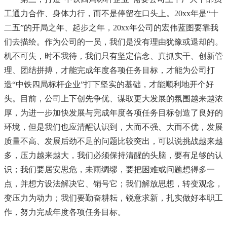
工通力合作、身体力行，而不是停留在口头上。20xx年是“十
二五”的开局之年、起步之年，20xx年公司的宏伟蓝图要靠我
们去描绘。作为公司的一员，我们是没有理由犹豫或退却的。
机不可失，时不我待，我们只有坚定信念、真抓实干、创新管
理、团结拼搏，才能完成年度各项任务目标，才能为公司打
造“中铁四局标杆企业”打下坚实的基础，才能顺利地开个好
头。目前，公司上下创先争优、谋取更大发展的氛围越来越浓
厚，为进一步加快发展与完成年度各项任务目标创造了良好的
环境，但是我们也应清醒认识到，大而不强、大而不优，发展
质量不高、发展后劲不足的问题比较突出，可以说挑战越来越
多，压力越来越大，我们必须保持清醒的头脑，要有足够的认
识；我们要居安思危，未雨绸缪，要把困难或问题想得多一
点，并想方设法解决它、销号它；我们解放思想，转变观念，
变压力为动力；我们要勤奋耕耘，锐意求新，扎实做好本职工
作，努力完成年度各项任务目标。