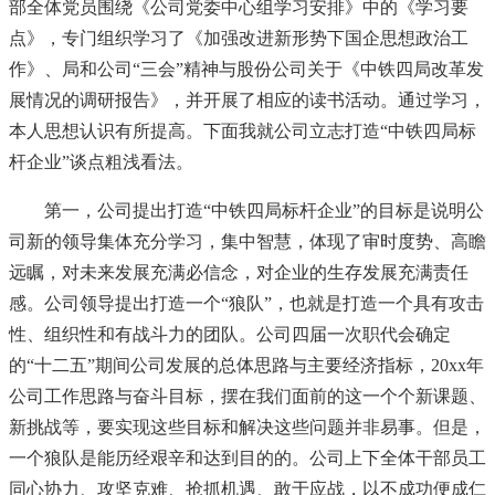
部全体党员围绕《公司党委中心组学习安排》中的《学习要
点》，专门组织学习了《加强改进新形势下国企思想政治工
作》、局和公司“三会”精神与股份公司关于《中铁四局改革发
展情况的调研报告》，并开展了相应的读书活动。通过学习，
本人思想认识有所提高。下面我就公司立志打造“中铁四局标
杆企业”谈点粗浅看法。
第一，公司提出打造“中铁四局标杆企业”的目标是说明公
司新的领导集体充分学习，集中智慧，体现了审时度势、高瞻
远瞩，对未来发展充满必信念，对企业的生存发展充满责任
感。公司领导提出打造一个“狼队”，也就是打造一个具有攻击
性、组织性和有战斗力的团队。公司四届一次职代会确定
的“十二五”期间公司发展的总体思路与主要经济指标，20xx年
公司工作思路与奋斗目标，摆在我们面前的这一个个新课题、
新挑战等，要实现这些目标和解决这些问题并非易事。但是，
一个狼队是能历经艰辛和达到目的的。公司上下全体干部员工
同心协力、攻坚克难、抢抓机遇、敢于应战，以不成功便成仁