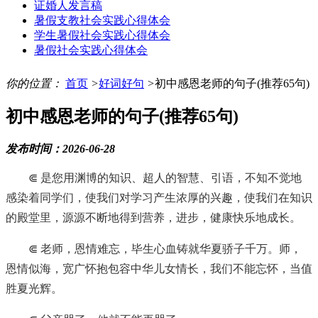
证婚人发言稿
暑假支教社会实践心得体会
学生暑假社会实践心得体会
暑假社会实践心得体会
你的位置：
首页
>
好词好句
>
初中感恩老师的句子(推荐65句)
初中感恩老师的句子(推荐65句)
发布时间：2026-06-28
⋐ 是您用渊博的知识、超人的智慧、引语，不知不觉地
感染着同学们，使我们对学习产生浓厚的兴趣，使我们在知识
的殿堂里，源源不断地得到营养，进步，健康快乐地成长。
⋐ 老师，恩情难忘，毕生心血铸就华夏骄子千万。师，
恩情似海，宽广怀抱包容中华儿女情长，我们不能忘怀，当值
胜夏光辉。