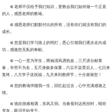
⋐ 老师不仅给予我们知识，更教会我们如何做一个正直
的人，感恩老师的教诲。
⋐ 感恩老师们默默付出的所有，没有你们就没有我们的
成长。
⋐ 您是我们学习路上的明灯，悉心引领我们逐步走向成
功，感激您无私的奉献。
⋐ 一心一意为学生，两袖清风洒热血，三尺讲台献青
春，辛劳不为名，五尺身躯多保重，六尘不染育后人，七日来
复终，八方学子送祝福，九月来到教师节，十分谢谢您！
⋐ 您的教诲伴随我一生，回忆起过去，心中充满感激之
情。
⋐ 彼此很难相遇，东风又弱。当春蚕到达死丝时，蜡炬
变灰，眼泪开始变干。