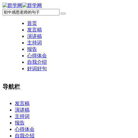
首页
发言稿
演讲稿
主持词
报告
心得体会
自我介绍
好词好句
导航栏
×
发言稿
演讲稿
主持词
报告
心得体会
自我介绍