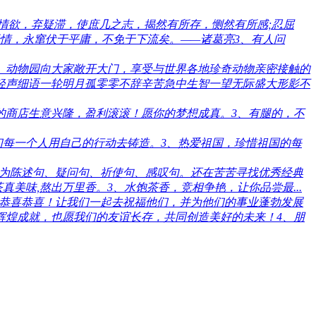
绝情欲，弃疑滞，使庶几之志，揭然有所存，恻然有所感;忍屈
情，永窜伏于平庸，不免于下流矣。——诸葛亮3、有人问
、动物园向大家敞开大门，享受与世界各地珍奇动物亲密接触的
轻声细语一轮明月孤零零不辞辛苦急中生智一望无际盛大形影不
 your soul.2、预祝新开业的商店生意兴隆，盈利滚滚！愿你的梦想成真。3、有腿的，不
们每一个人用自己的行动去铸造。3、热爱祖国，珍惜祖国的每
为陈述句、疑问句、祈使句、感叹句。还在苦苦寻找优秀经典
美味,熬出万里香。3、水饱茶香，竞相争艳，让你品尝最...
！恭喜恭喜！让我们一起去祝福他们，并为他们的事业蓬勃发展
辉煌成就，也愿我们的友谊长存，共同创造美好的未来！4、朋