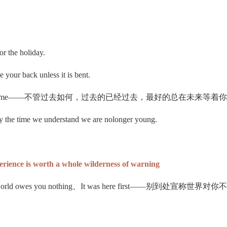
r the holiday.
k unless it is bent.
 is always yet to come——不管过去如何，过去的已经过去，最好的总在未来等着
 the time we understand we are nolonger young.
 worth a whole wilderness of warning
 a living、The world owes you nothing、It was here