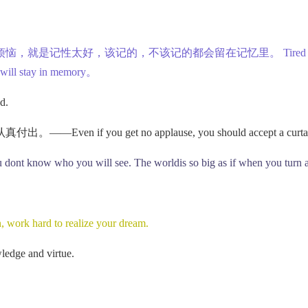
的，不该记的都会留在记忆里。 Tired heart is always hoveri
d will stay in memory。
d.
 no applause, you should accept a curtain call gracef
u dont know who you will see. The worldis so big as if when you turn
 work hard to realize your dream.
ledge and virtue.