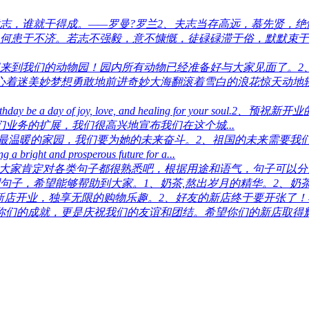
意志，谁就干得成。——罗曼?罗兰2、夫志当存高远，慕先贤，
何患于不济。若志不强毅，意不慷慨，徒碌碌滞于俗，默默束于
迎来到我们的动物园！园内所有动物已经准备好与大家见面了。2
心着迷美妙梦想勇敢地前进奇妙大海翻滚着雪白的浪花惊天动地
birthday be a day of joy, love, and healing for
业务的扩展，我们很高兴地宣布我们在这个城...
们最温暖的家园，我们要为她的未来奋斗。2、祖国的未来需要我
ight and prosperous future for a...
大家肯定对各类句子都很熟悉吧，根据用途和语气，句子可以分
子，希望能够帮助到大家。1、奶茶,熬出岁月的精华。2、奶茶真
新店开业，独享无限的购物乐趣。2、好友的新店终于要开张了
你们的成就，更是庆祝我们的友谊和团结。希望你们的新店取得