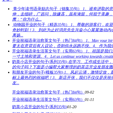
青少年读书语录励志句子（锦集35句）
1、谁有进取的
伸，去细碎，广咨问，除嫌吝，虽有淹留，何损于美趣，
鹰：“你为什么...
动物园开业的句子（精选35句）
1、尊敬的游客们，欢
奇妙时刻！3、到此为止好消息先生兴奋小心翼翼激动内
离扬...
开业祝福语录治愈英文句子（热门84句）
1、May your 
要太在意背后有人议论，否则你永远跑不快。4、作为我们
开业祝福语录生活英文句子（实用63句）
1、祖国是我
一寸土地和资源。4、Let us continue working towards creating a br
奶茶小店开业的句子(系列35句)
在学习、工作或生活中，
的句子吗？下面是小编帮大家整理的奶茶店开业发朋友圈句
和朋友开业的句子(模板35句)
1、风起云涌，激情绽放，
献上最热烈的祝福吧！3、新店开张，我们不仅仅是庆祝
友...
开业祝福语录治愈英文句子（热门84句）
09-02
开业祝福语录生活英文句子（实用63句）
01-11
奶茶小店开业的句子(系列35句)
01-20