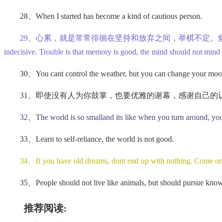
28、When I started has become a kind of cautious person.
29、心累，就是常常徘徊在坚持和放弃之间，举棋不定。烦恼，就是记性太好，该记
indecisive. Trouble is that memory is good, the mind should not min
30、You cant control the weather, but you can change your moo
31、即使没有人为你鼓掌，也要优雅的谢幕，感谢自己的认真付出。——Even if you get
32、The world is so smalland its like when you turn around, yo
33、Learn to self-reliance, the world is not good.
34、If you have old dreams, dont end up with nothing. Come on,
35、People should not live like animals, but should pursue know
推荐阅读: