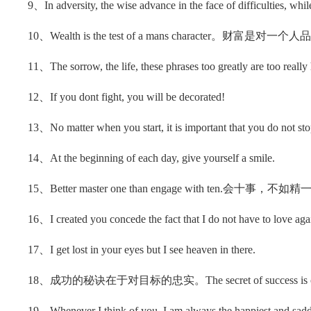
9、In adversity, the wise advance in the face of difficulties, while
10、Wealth is the test of a mans character。财富是
11、The sorrow, the life, these phrases too greatly are too really
12、If you dont fight, you will be decorated!
13、No matter when you start, it is important t
14、At the beginning of each day, give yourself a smile.
15、Better master one than engage with ten.会十事，不如
16、I created you concede the fact that I do not have to love aga
17、I get lost in your eyes but I see heaven in there.
18、成功的秘诀在于对目标的忠实。The secret of success is const
19、Whenever I think of you, I am always the happiest and sadd