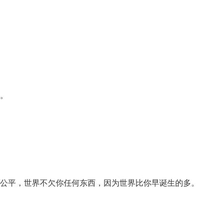
你。
 first——别到处宣称世界对你不公平，世界不欠你任何东西，因为世界比你早诞生的多。