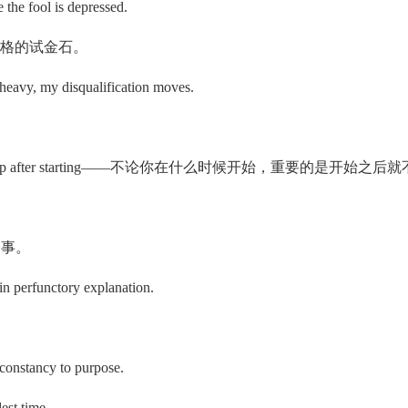
 the fool is depressed.
对一个人品格的试金石。
 heavy, my disqualification moves.
hat you do not stop after starting——不论你在什么时候开始，重要的是
精一事。
in perfunctory explanation.
ancy to purpose.
est time.