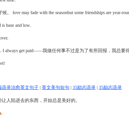
with the seasonbut some friendships are year-rou
 is base and low.
ver.
ething in return. I always get paid——我做任何事不过是为了有所回报，
et!
福语录治愈英文句子
|
英文美句短句
|
35励志语录
|
35励志语录
 a good start.那些让人陷进去的东西，开始总是美好的。
n.