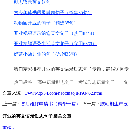
励志语录英文短句
青少年读书语录励志句子（锦集35句）
动物园开业的句子（精选35句）
开业祝福语录治愈英文句子（热门84句）
开业祝福语录生活英文句子（实用63句）
奶茶小店开业的句子(系列35句)
我们精彩推荐开业的英文语录励志句子专题，静候访问专
热门标签:
高中语录励志句子
考试励志语录句子
一句
文章来源：
//www.qx54.com/haocihaoju/193462.html
上一篇：
售后维修申请书（精华十篇）
下一篇：
胶粘剂生产技
开业的英文语录励志句子相关文章
更多>